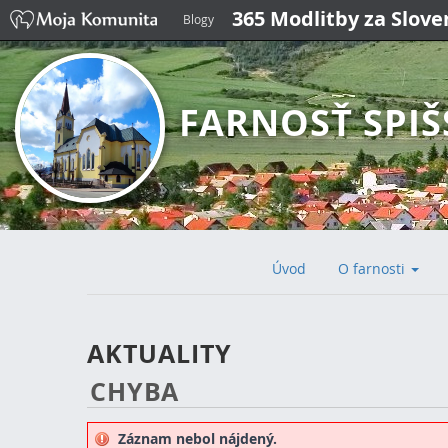
365 Modlitby za Slov
Blogy
FARNOSŤ SPIŠ
Úvod
O farnosti
AKTUALITY
CHYBA
Záznam nebol nájdený.