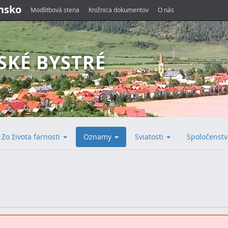
ensko
Modlitbová stena
Knižnica dokumentov
O nás
SKÉ BYSTRÉ
Zo života farnosti
Oznamy
Sviatosti
Spoločenst