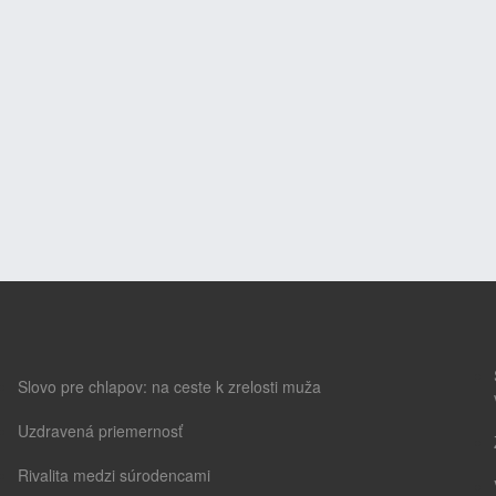
Slovo pre chlapov: na ceste k zrelosti muža
Uzdravená priemernosť
Rivalita medzi súrodencami