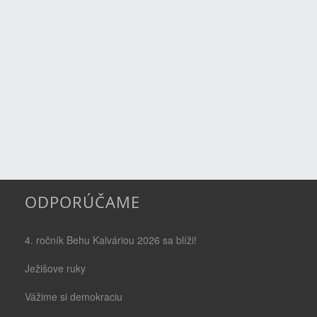
ODPORÚČAME
4. ročník Behu Kalváriou 2026 sa blíži!
Ježišove ruky
Vážime si demokraciu