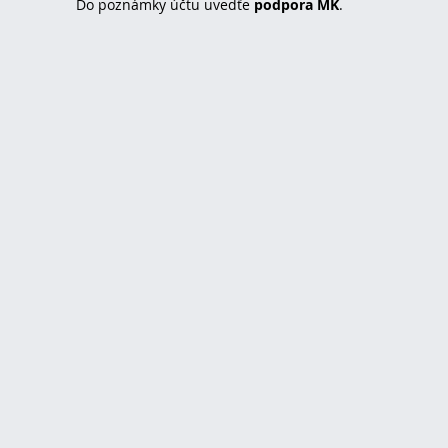
Do poznámky účtu uvedťe
podpora MK
.