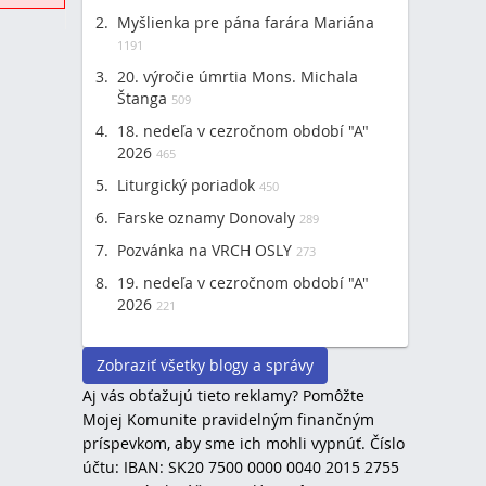
Myšlienka pre pána farára Mariána
1191
20. výročie úmrtia Mons. Michala
Štanga
509
18. nedeľa v cezročnom období "A"
2026
465
Liturgický poriadok
450
Farske oznamy Donovaly
289
Pozvánka na VRCH OSLY
273
19. nedeľa v cezročnom období "A"
2026
221
Zobraziť všetky blogy a správy
Aj vás obťažujú tieto reklamy? Pomôžte
Mojej Komunite pravidelným finančným
príspevkom, aby sme ich mohli vypnúť. Číslo
účtu: IBAN: SK20 7500 0000 0040 2015 2755