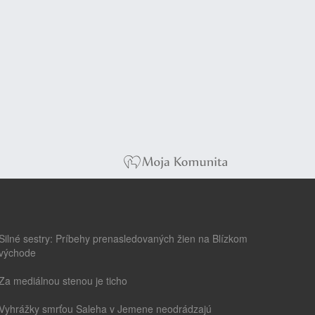
Silné sestry: Príbehy prenasledovaných žien na Blízkom
východe
Za mediálnou stenou je ticho
Vyhrážky smrťou Saleha v Jemene neodrádzajú