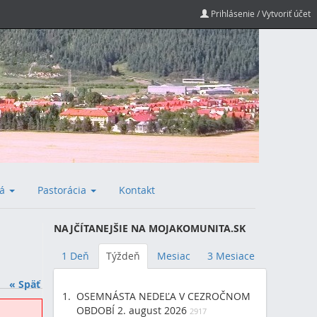
Prihlásenie / Vytvoriť účet
vá
Pastorácia
Kontakt
NAJČÍTANEJŠIE NA MOJAKOMUNITA.SK
1 Deň
Týždeň
Mesiac
3 Mesiace
« Späť
OSEMNÁSTA NEDEĽA V CEZROČNOM
OBDOBÍ 2. august 2026
2917