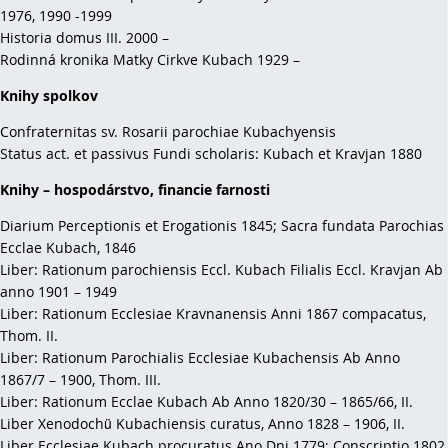
1976, 1990 -1999
Historia domus III. 2000 –
Rodinná kronika Matky Cirkve Kubach 1929 –
Knihy spolkov
Confraternitas sv. Rosarii parochiae Kubachyensis
Status act. et passivus Fundi scholaris: Kubach et Kravjan 1880
Knihy – hospodárstvo, financie farnosti
Diarium Perceptionis et Erogationis 1845; Sacra fundata Parochias
Ecclae Kubach, 1846
Liber: Rationum parochiensis Eccl. Kubach Filialis Eccl. Kravjan Ab
anno 1901 – 1949
Liber: Rationum Ecclesiae Kravnanensis Anni 1867 compacatus,
Thom. II.
Liber: Rationum Parochialis Ecclesiae Kubachensis Ab Anno
1867/7 – 1900, Thom. III.
Liber: Rationum Ecclae Kubach Ab Anno 1820/30 – 1865/66, II.
Liber Xenodochü Kubachiensis curatus, Anno 1828 – 1906, II.
Liber Ecclesiae Kubach procuratus Ano Dni 1779; Conscriptio 1802