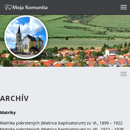
Tog
nav
Tog
FARNOSŤ SPIŠSKÉ
nav
BYSTRÉ
ARCHÍV
Matriky
Matrika pokrstených (Matrica baptisatorum) zv. VI., 1899 – 1922
Matrika pokrstených (Matrica baptisatorum) zv. VII., 1922 – 1928