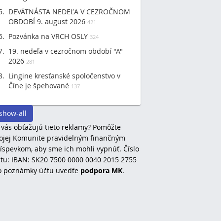
DEVÄTNÁSTA NEDEĽA V CEZROČNOM
OBDOBÍ 9. august 2026
421
Pozvánka na VRCH OSLY
324
19. nedeľa v cezročnom období "A"
2026
281
Lingine kresťanské spoločenstvo v
Číne je špehované
137
show-all
 vás obťažujú tieto reklamy? Pomôžte
jej Komunite pravidelným finančným
íspevkom, aby sme ich mohli vypnúť. Číslo
tu: IBAN: SK20 7500 0000 0040 2015 2755
o poznámky účtu uvedťe
podpora MK
.