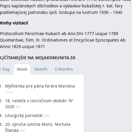
Popis kaplánskych dôchodkov a výdavkov kubašskej r. kat. fary
podliehajúcej patronátu spiš. biskupa na lustrum 1936 – 1940
Knihy vizitácií
Protocollum Parochiae Kubach ab Ano Dni 1777 usque 1789
Quietantiae, Tom. III. Ordinationes et Encyclicae Episcopates Ab
Anno 1829 usque 1871
AJČÍTANEJŠIE NA MOJAKOMUNITA.SK
1 Day
Week
Month
3 Months
Myšlienka pre pána farára Mariána
1214
18. nedeľa v cezročnom období "A"
2026
607
Liturgický poriadok
569
20. výročie úmrtia Mons. Michala
Štanga
550