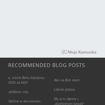
RECOMMENDED BLOG POSTS
4. ročník Behu Kalváriou
Ako sa Boh stará
2026 sa blíži!
Litánie pokory
Ježišove ruky
My si tu žijeme v
Vážime si demokraciu
„duchovnom luxuse“