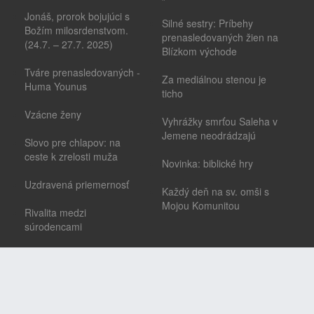
Jonáš, prorok bojujúci s
Silné sestry: Príbehy
Božím milosrdenstvom.
prenasledovaných žien na
(24.7. – 27.7. 2025)
Blízkom východe
Tváre prenasledovaných -
Za mediálnou stenou je
Huma Younus
ticho
Vzácne ženy
Vyhrážky smrťou Saleha v
Jemene neodrádzajú
Slovo pre chlapov: na
ceste k zrelosti muža
Novinka: biblické hry
Uzdravená priemernosť
Každý deň na sv. omši s
Mojou Komunitou
Rivalita medzi
súrodencami