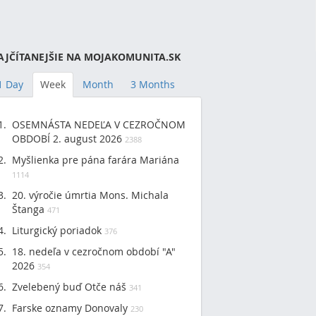
AJČÍTANEJŠIE NA MOJAKOMUNITA.SK
1 Day
Week
Month
3 Months
OSEMNÁSTA NEDEĽA V CEZROČNOM
OBDOBÍ 2. august 2026
2388
Myšlienka pre pána farára Mariána
1114
20. výročie úmrtia Mons. Michala
Štanga
471
Liturgický poriadok
376
18. nedeľa v cezročnom období "A"
2026
354
Zvelebený buď Otče náš
341
Farske oznamy Donovaly
230