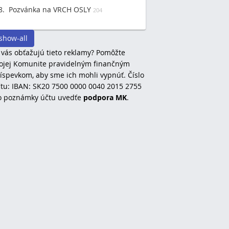
Pozvánka na VRCH OSLY
204
show-all
 vás obťažujú tieto reklamy? Pomôžte
jej Komunite pravidelným finančným
íspevkom, aby sme ich mohli vypnúť. Číslo
tu: IBAN: SK20 7500 0000 0040 2015 2755
o poznámky účtu uvedťe
podpora MK
.