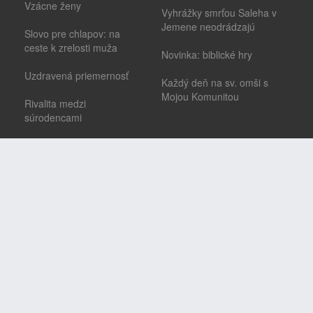
Vzácne ženy
Vyhrážky smrťou Saleha v
Jemene neodrádzajú
Slovo pre chlapov: na
ceste k zrelosti muža
Novinka: biblické hry
Uzdravená priemernosť
Každý deň na sv. omši s
Mojou Komunitou
Rivalita medzi
súrodencami