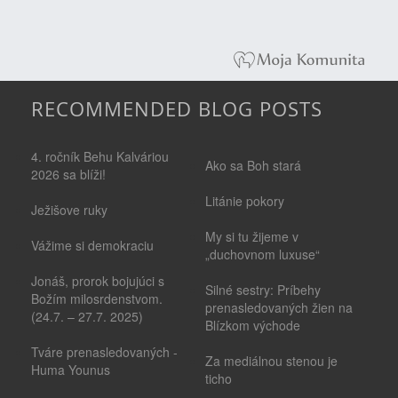
RECOMMENDED BLOG POSTS
4. ročník Behu Kalváriou
Ako sa Boh stará
2026 sa blíži!
Litánie pokory
Ježišove ruky
My si tu žijeme v
Vážime si demokraciu
„duchovnom luxuse“
Jonáš, prorok bojujúci s
Silné sestry: Príbehy
Božím milosrdenstvom.
prenasledovaných žien na
(24.7. – 27.7. 2025)
Blízkom východe
Tváre prenasledovaných -
Za mediálnou stenou je
Huma Younus
ticho