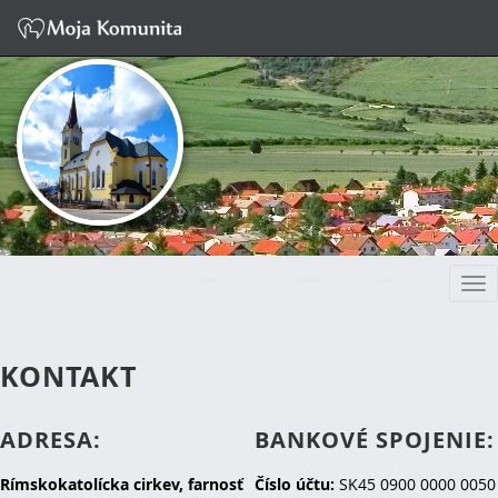
Tog
FARNOSŤ SPIŠSKÉ
nav
BYSTRÉ
KONTAKT
ADRESA:
BANKOVÉ SPOJENIE:
Rímskokatolícka cirkev, farnosť
Číslo účtu:
SK45 0900 0000 0050