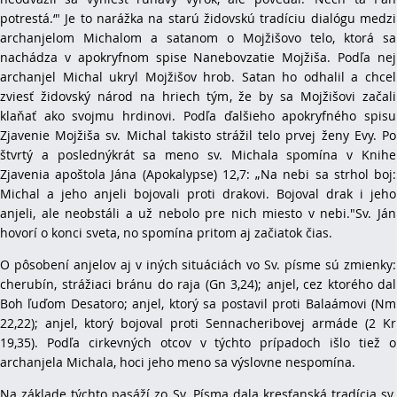
potrestá.‘" Je to narážka na starú židovskú tradíciu dialógu medzi
archanjelom Michalom a satanom o Mojžišovo telo, ktorá sa
nachádza v apokryfnom spise Nanebovzatie Mojžiša. Podľa nej
archanjel Michal ukryl Mojžišov hrob. Satan ho odhalil a chcel
zviesť židovský národ na hriech tým, že by sa Mojžišovi začali
klaňať ako svojmu hrdinovi. Podľa ďalšieho apokryfného spisu
Zjavenie Mojžiša sv. Michal takisto strážil telo prvej ženy Evy. Po
štvrtý a poslednýkrát sa meno sv. Michala spomína v Knihe
Zjavenia apoštola Jána (Apokalypse) 12,7: „Na nebi sa strhol boj:
Michal a jeho anjeli bojovali proti drakovi. Bojoval drak i jeho
anjeli, ale neobstáli a už nebolo pre nich miesto v nebi."Sv. Ján
hovorí o konci sveta, no spomína pritom aj začiatok čias.
O pôsobení anjelov aj v iných situáciách vo Sv. písme sú zmienky:
cherubín, strážiaci bránu do raja (Gn 3,24); anjel, cez ktorého dal
Boh ľuďom Desatoro; anjel, ktorý sa postavil proti Balaámovi (Nm
22,22); anjel, ktorý bojoval proti Sennacheribovej armáde (2 Kr
19,35). Podľa cirkevných otcov v týchto prípadoch išlo tiež o
archanjela Michala, hoci jeho meno sa výslovne nespomína.
Na základe týchto pasáží zo Sv. Písma dala kresťanská tradícia sv.