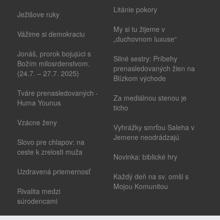
Litánie pokory
Ježišove ruky
My si tu žijeme v
Vážime si demokraciu
„duchovnom luxuse“
Jonáš, prorok bojujúci s
Silné sestry: Príbehy
Božím milosrdenstvom.
prenasledovaných žien na
(24.7. – 27.7. 2025)
Blízkom východe
Tváre prenasledovaných -
Za mediálnou stenou je
Huma Younus
ticho
Vzácne ženy
Vyhrážky smrťou Saleha v
Jemene neodrádzajú
Slovo pre chlapov: na
ceste k zrelosti muža
Novinka: biblické hry
Uzdravená priemernosť
Každý deň na sv. omši s
Mojou Komunitou
Rivalita medzi
súrodencami