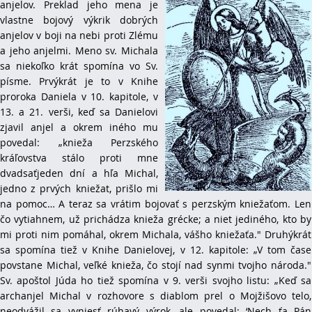
anjelov. Preklad jeho mena je
vlastne bojový výkrik dobrých
anjelov v boji na nebi proti Zlému
a jeho anjelmi. Meno sv. Michala
sa niekoľko krát spomína vo Sv.
písme. Prvýkrát je to v Knihe
proroka Daniela v 10. kapitole, v
13. a 21. verši, keď sa Danielovi
zjavil anjel a okrem iného mu
povedal: „knieža Perzského
kráľovstva stálo proti mne
dvadsaťjeden dní a hľa Michal,
jedno z prvých kniežat, prišlo mi
na pomoc… A teraz sa vrátim bojovať s perzským kniežaťom. Len
čo vytiahnem, už prichádza knieža grécke; a niet jediného, kto by
mi proti nim pomáhal, okrem Michala, vášho kniežaťa." Druhýkrát
sa spomína tiež v Knihe Danielovej, v 12. kapitole: „V tom čase
povstane Michal, veľké knieža, čo stojí nad synmi tvojho národa."
Sv. apoštol Júda ho tiež spomína v 9. verši svojho listu: „Keď sa
archanjel Michal v rozhovore s diablom prel o Mojžišovo telo,
neodvážil sa vyniesť rúhavý výrok, ale povedal: ‘Nech ťa Pán