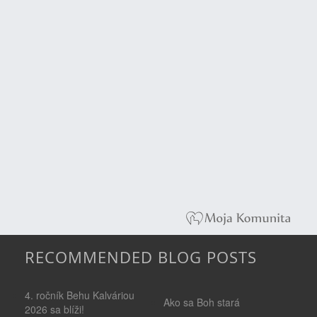
RECOMMENDED BLOG POSTS
4. ročník Behu Kalváriou
Ako sa Boh stará
2026 sa blíži!