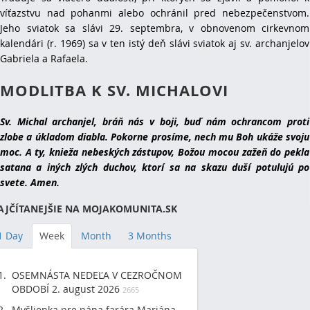
víťazstvu nad pohanmi alebo ochránil pred nebezpečenstvom.
Jeho sviatok sa slávi 29. septembra, v obnovenom cirkevnom
kalendári (r. 1969) sa v ten istý deň slávi sviatok aj sv. archanjelov
Gabriela a Rafaela.
MODLITBA K SV. MICHALOVI
Sv. Michal archanjel, bráň nás v boji, buď nám ochrancom proti
zlobe a úkladom diabla. Pokorne prosíme, nech mu Boh ukáže svoju
moc. A ty, knieža nebeských zástupov, Božou mocou zažeň do pekla
satana a iných zlých duchov, ktorí sa na skazu duší potulujú po
svete. Amen.
AJČÍTANEJŠIE NA MOJAKOMUNITA.SK
1 Day
Week
Month
3 Months
OSEMNÁSTA NEDEĽA V CEZROČNOM
OBDOBÍ 2. august 2026
2665
Myšlienka pre pána farára Mariána