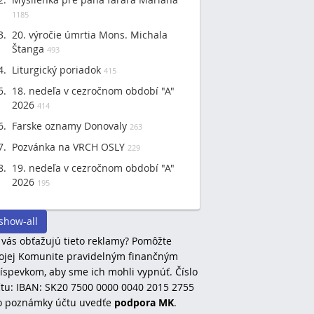
1185
20. výročie úmrtia Mons. Michala
Štanga
493
Liturgický poriadok
415
18. nedeľa v cezročnom období "A"
2026
414
Farske oznamy Donovaly
263
Pozvánka na VRCH OSLY
229
19. nedeľa v cezročnom období "A"
2026
195
show-all
 vás obťažujú tieto reklamy? Pomôžte
jej Komunite pravidelným finančným
íspevkom, aby sme ich mohli vypnúť. Číslo
tu: IBAN: SK20 7500 0000 0040 2015 2755
o poznámky účtu uvedťe
podpora MK
.