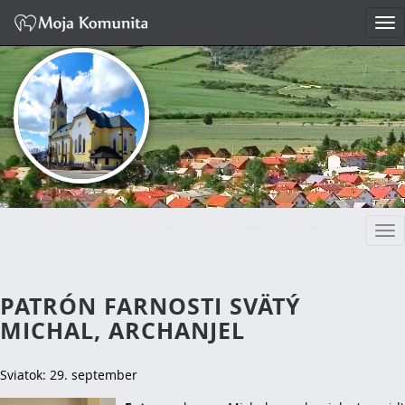
Tog
nav
Tog
FARNOSŤ SPIŠSKÉ
nav
BYSTRÉ
PATRÓN FARNOSTI SVÄTÝ
MICHAL, ARCHANJEL
Sviatok: 29. september