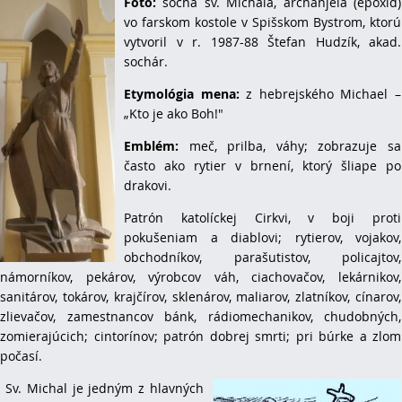
Foto:
socha sv. Michala, archanjela (epoxid)
vo farskom kostole v Spišskom Bystrom, ktorú
vytvoril v r. 1987-88 Štefan Hudzík, akad.
sochár.
Etymológia mena:
z hebrejského Michael –
„Kto je ako Boh!"
Emblém:
meč, prilba, váhy; zobrazuje sa
často ako rytier v brnení, ktorý šliape po
drakovi.
Patrón katolíckej Cirkvi, v boji proti
pokušeniam a diablovi; rytierov, vojakov,
obchodníkov, parašutistov, policajtov,
námorníkov, pekárov, výrobcov váh, ciachovačov, lekárnikov,
sanitárov, tokárov, krajčírov, sklenárov, maliarov, zlatníkov, cínarov,
zlievačov, zamestnancov bánk, rádiomechanikov, chudobných,
zomierajúcich; cintorínov; patrón dobrej smrti; pri búrke a zlom
počasí.
Sv. Michal je jedným z hlavných