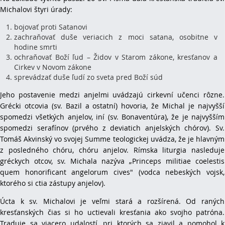
Michalovi štyri úrady:
bojovať proti Satanovi
zachraňovať duše veriacich z moci satana, osobitne v
hodine smrti
ochraňovať Boží ľud – Židov v Starom zákone, kresťanov a
Cirkev v Novom zákone
sprevádzať duše ľudí zo sveta pred Boží súd
Jeho postavenie medzi anjelmi uvádzajú cirkevní učenci rôzne.
Grécki otcovia (sv. Bazil a ostatní) hovoria, že Michal je najvyšší
spomedzi všetkých anjelov, iní (sv. Bonaventúra), že je najvyšším
spomedzi serafínov (prvého z deviatich anjelských chórov). Sv.
Tomáš Akvinský vo svojej Summe teologickej uvádza, že je hlavným
z posledného chóru, chóru anjelov. Rímska liturgia nasleduje
gréckych otcov, sv. Michala nazýva „Princeps militiae coelestis
quem honorificant angelorum cives" (vodca nebeských vojsk,
ktorého si ctia zástupy anjelov).
Úcta k sv. Michalovi je veľmi stará a rozšírená. Od raných
kresťanských čias si ho uctievali kresťania ako svojho patróna.
Traduje sa viacero udalostí, pri ktorých sa zjavil a pomohol k